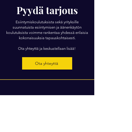
Pyydä tarjous
Esiintymiskoulutuksista sekä yrityksille
suunnatuista esiintymisen ja äänenkäytön
koulutuksista voimme rankentaa yhdessä erilaisia
kokonaisuuksia tapauskohtaisesti.
Ota yhteyttä ja keskustellaan lisää!
Ota yhteyttä
Tilaa uutiskirje
Liity uutiskirjeen tilaajaksi ja saat tietoa sekä
tarjouksia uusista koulutuksista.
Sähköpostiosoite