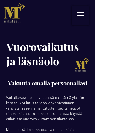
Vuorovaikutus
ja läsnäolo
Vakuuta omalla persoonallasi
Vaikuttavassa esiintymisessä olet läsnä yleisön
kanssa. Koulutus tarjoaa vinkit viestinnän
vahvistamiseen ja harjoitusten kautta neuvot
siihen, millaista kehonkieltä kannattaa käyttää
erilaisissa vuorovaikuttamisen tilanteissa.
Mihin ne kädet kannattaa laittaa ja mihin