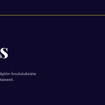
s
käytön koulutuksista
aisesti.