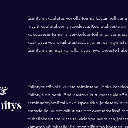
Esiintymiskoulutus voi olla toimia käytännöllisenä
myyntikoulutuksen yhteydessä. Koulutuksesta on 
kokousesiintymisiin, verkkoluentoihin tai seminaa
keskiössä vuorovaikutustaidot, joihin esiintymista
Esiintymisjännitys voi olla myös hyvä peruste ha
 &
Esiintymistä voisi kuvata toimintana, jonka keskiö
Esiintyjä on henkilönä vuorovaikutuksessa yleisön 
nitys
seminaariryhmä tai kokousporukka, ja tietenkin vaik
estradeilla. Vuorovaikutustaidot ovat tärkeässä ro
puhelinkeskusteluissa tai videopalavereissa, jois
kameran välityksellä. Esiintymisjännitys koetaan us