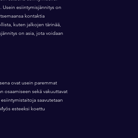
ä. Usein esiintymisjännitys on
rvitsemaansa kontaktia
lista, kuten jalkojen tärinää,
jännitys on asia, jota voidaan
uksena ovat usein paremmat
an osaamiseen sekä vakuuttavat
a esiintymistaitoja saavutetaan
 Myös esteeksi koettu