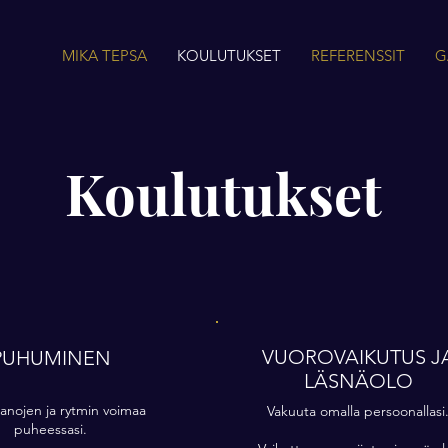
MIKA TEPSA
KOULUTUKSET
REFERENSSIT
G
Koulutukset
VUOROVAIKUTUS J
PUHUMINEN
LÄSNÄOLO
anojen ja rytmin voimaa
Vakuuta omalla persoonallasi
puheessasi.