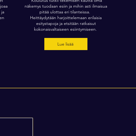
et
Koulutus tutkii tekemisen kautta oma
rjoaa
näkemys tuodaan esiin ja mihin asti ilmaisua
 ja
pitää ulottaa eri tilanteissa.
een
Heittäydytään harjoittelemaan erilaisia
esitystapoja ja etsitään ratkaisut
kokonaisvaltaiseen esiintymiseen.
Lue lisää