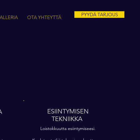
PYYDÄ TARJOUS
ALLERIA
OTA YHTEYTTÄ
ESIINTYMISEN
A
TEKNIIKKA
.
Loistokkuutta esiintymiseesi.