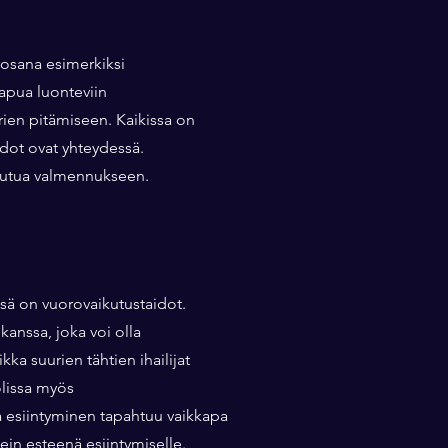
 osana esimerkiksi
apua luonteviin
rien pitämiseen. Kaikissa on
idot ovat yhteydessä.
keutua valmennukseen.
ssä on vuorovaikutustaidot.
kanssa, joka voi olla
ka suurien tähtien ihailijat
olissa myös
sa esiintyminen tapahtuu vaikkapa
ein esteenä esiintymiselle.