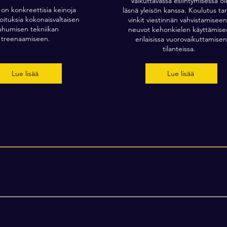
Vaikuttavassa esiintymisessä ol
 on konkreettisia keinoja
läsnä yleisön kanssa. Koulutus ta
oituksia kokonaisvaltaisen
vinkit viestinnän vahvistamiseen
humisen tekniikan
neuvot kehonkielen käyttämis
treenaamiseen.
erilaisissa vuorovaikuttamisen
tilanteissa.
Lue lisää
Lue lisää