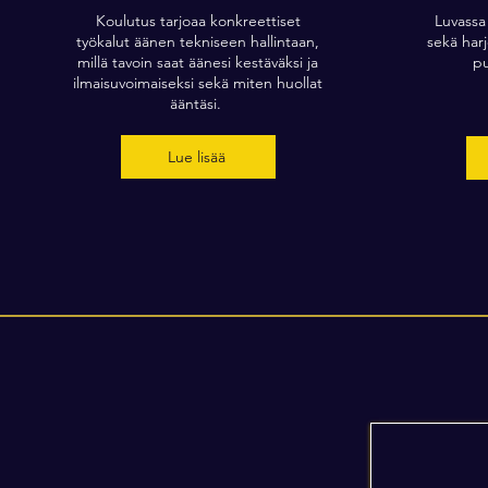
Koulutus tarjoaa konkreettiset
Luvassa
työkalut äänen tekniseen hallintaan,
sekä harj
millä tavoin saat äänesi kestäväksi ja
pu
ilmaisuvoimaiseksi sekä miten huollat
ääntäsi.
Lue lisää