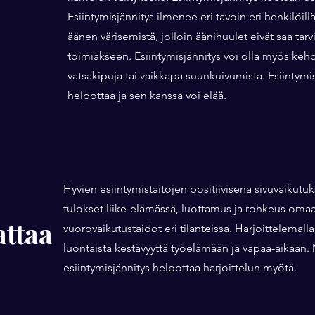
Esiintymisjännitys ilmenee eri tavoin eri henkilöill
äänen värisemistä, jolloin äänihuulet eivät saa ta
toimiakseen. Esiintymisjännitys voi olla myös kehol
vatsakipuja tai vaikkapa suunkuivumista. Esiintymis
helpottaa ja sen kanssa voi elää.
Hyvien esiintymistaitojen positiivisena sivuvaikut
tulokset liike-elämässä, luottamus ja rohkeus oma
ttaa
vuorovaikutustaidot eri tilanteissa. Harjoittelemall
luontaista kestävyyttä työelämään ja vapaa-aikaan.
esiintymisjännitys helpottaa harjoittelun myötä.