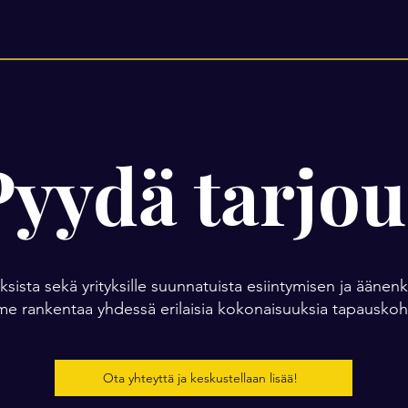
Pyydä tarjou
ksista sekä yrityksille suunnatuista esiintymisen ja äänen
e rankentaa yhdessä erilaisia kokonaisuuksia tapauskoht
Ota yhteyttä ja keskustellaan lisää!