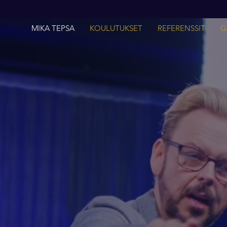
MIKA TEPSA
KOULUTUKSET
REFERENSSIT
G
ouse uudel
lle esiint