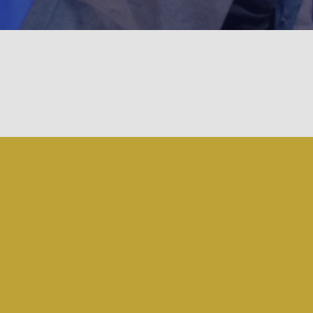
Mediassa nähty
kehittää vuorovaikutustaitosi
ja vakuuttaa bisnestapaamisi