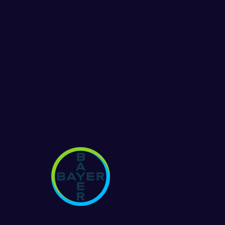
eet
“Mika oli loistava kouluttaja!