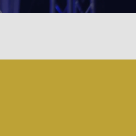
 huipputasolle
ssa?